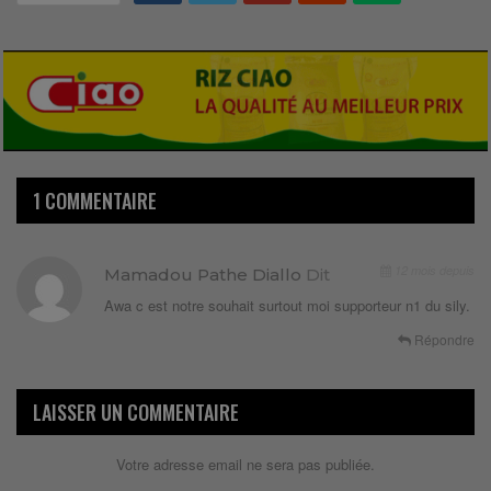
1 COMMENTAIRE
12 mois depuis
Mamadou Pathe Diallo
Dit
Awa c est notre souhait surtout moi supporteur n1 du sily.
Répondre
LAISSER UN COMMENTAIRE
Votre adresse email ne sera pas publiée.