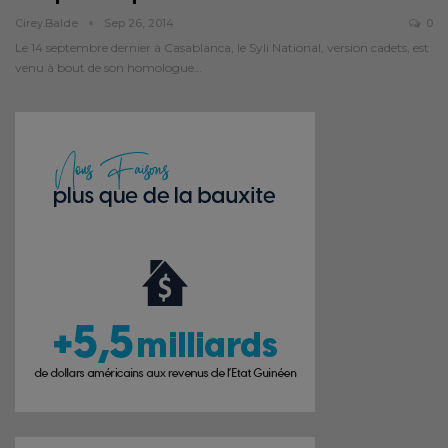
Cirey.balde
Sep 26, 2014
0
Le 14 septembre dernier à Casablanca, le Syli National, version cadets, est
venu à bout de son homologue…