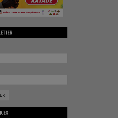
LETTER
ER
NCES