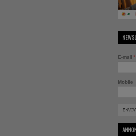
NEWS
E-mail
*
Mobile
ENVOY
ANNO