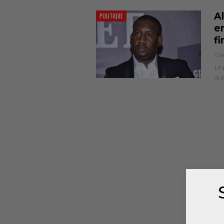
A
POLITIQUE
e
fi
Cir
Le 
que