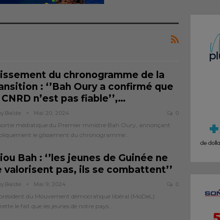
lissement du chronogramme de la
ansition : ‘’Bah Oury a confirmé que
 CNRD n’est pas fiable’’,…
ey.balde
Mai 20, 2024
0
sortie médiatique du Premier ministre Bah Oury, annonçant
bliquement le glissement du chronogramme…
iou Bah : ‘’les jeunes de Guinée ne
 valorisent pas, ils se combattent’’
ey.balde
Mai 9, 2024
0
président du Mouvement démocratique libéral (MoDeL)
rette le fait que les jeunes de notre pays…