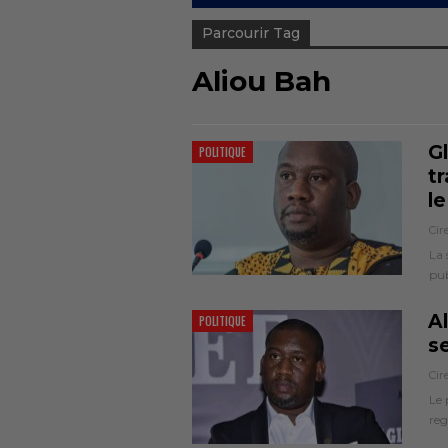
Parcourir Tag
Aliou Bah
G
POLITIQUE
tr
le
Cir
La 
pu
Al
POLITIQUE
se
Cir
Le 
reg