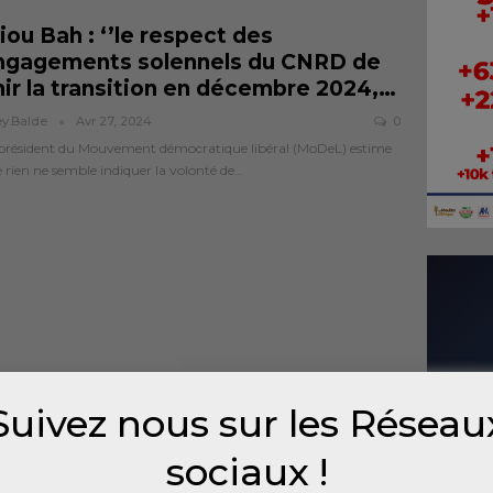
liou Bah
: ‘’le respect des
ngagements solennels du CNRD de
nir la transition en décembre 2024,
…
ey.balde
Avr 27, 2024
0
président du Mouvement démocratique libéral (MoDeL) estime
 rien ne semble indiquer la volonté de…
Suivez nous sur les Réseau
sociaux !