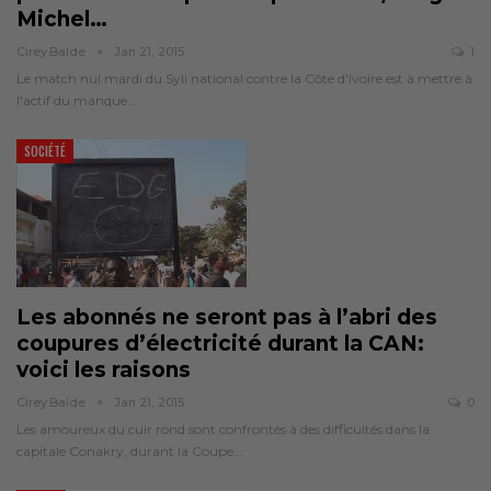
Michel…
Cirey.balde
Jan 21, 2015
1
Le match nul mardi du Syli national contre la Côte d'Ivoire est à mettre à
l'actif du manque…
SOCIÉTÉ
Les abonnés ne seront pas à l’abri des
coupures d’électricité durant la CAN:
voici les raisons
Cirey.balde
Jan 21, 2015
0
Les amoureux du cuir rond sont confrontés à des difficultés dans la
capitale Conakry, durant la Coupe…