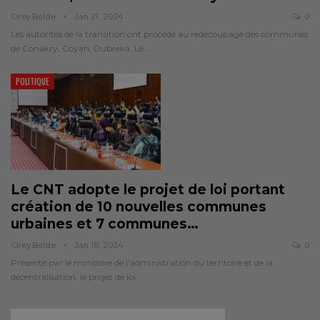
Cirey.balde
Jan 21, 2024
0
Les autorités de la transition ont procédé au redécoupage des communes
de Conakry, Coyah, Dubreka. Le…
POLITIQUE
Le CNT adopte le projet de loi portant
création de 10 nouvelles communes
urbaines et 7 communes
…
Cirey.balde
Jan 18, 2024
0
Présenté par le ministère de l'administration du territoire et de la
décentralisation, le projet de loi…