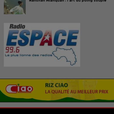
Nanshan Mianquan : l’art du poing souple