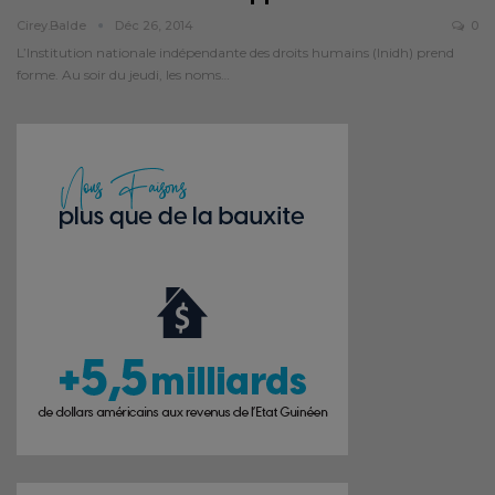
Cirey.balde
Déc 26, 2014
0
L’Institution nationale indépendante des droits humains (Inidh) prend
forme. Au soir du jeudi, les noms…