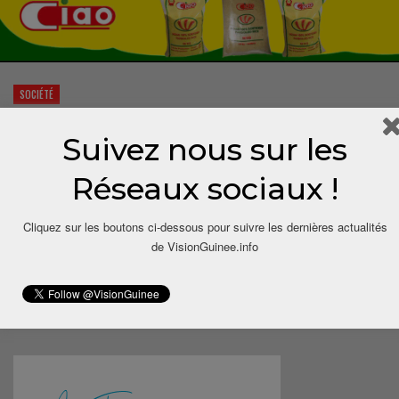
SOCIÉTÉ
Suivez nous sur les
Réseaux sociaux !
Cliquez sur les boutons ci-dessous pour suivre les dernières actualités
Victime d’un triple viol à Labé : Laouratou
de VisionGuinee.info
Diallo introuvable
Cirey.balde
Déc 12, 2014
0
C’est une sordide affaire qui secoue la ville de Labé, mettant la population
dans l’émoi. Une adolescente…