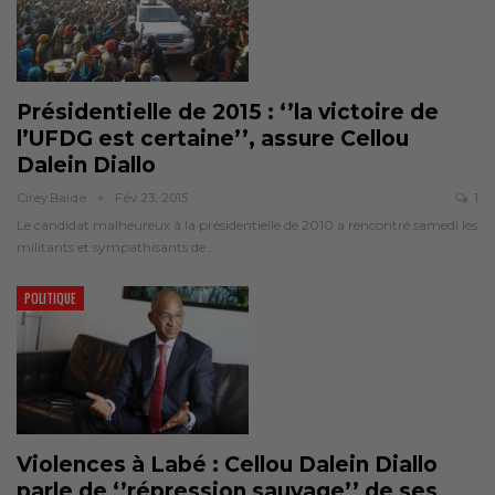
Présidentielle de 2015 : ‘’la victoire de
l’UFDG est certaine’’, assure Cellou
Dalein Diallo
Cirey.balde
Fév 23, 2015
1
Le candidat malheureux à la présidentielle de 2010 a rencontré samedi les
militants et sympathisants de…
POLITIQUE
Violences à Labé : Cellou Dalein Diallo
parle de ‘’répression sauvage’’ de ses