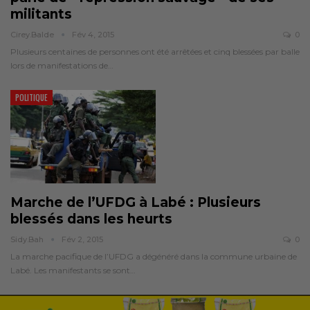
militants
Cirey.balde
Fév 4, 2015
0
Plusieurs centaines de personnes ont été arrêtées et cinq blessées par balle
lors de manifestations de…
POLITIQUE
Marche de l’UFDG à Labé : Plusieurs
blessés dans les heurts
Sidy.bah
Fév 2, 2015
0
La marche pacifique de l’UFDG a dégénéré dans la commune urbaine de
Labé. Les manifestants se sont…