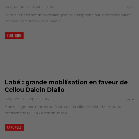
Cirey.balde
Août 31, 2016
0
Selon un habitant de la localité, joint au téléphone par le correspondant
régional de VisionGuinee basé à…
POLITIQUE
Labé : grande mobilisation en faveur de
Cellou Dalein Diallo
Sidy.bah
Sep 29, 2015
4
Après sa grande rentrée au Fouta par la ville carrefour Mamou, le
président de l’UFDG a continué son…
ANNONCES