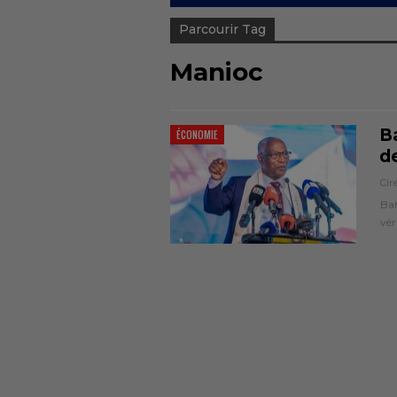
Parcourir Tag
Manioc
Ba
ÉCONOMIE
de
Cir
Bah
vér