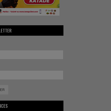
LETTER
ER
NCES