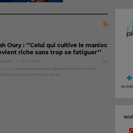
h Oury : ‘’Celui qui cultive le manioc
vient riche sans trop se fatiguer’’
ey.balde
Juil 4, 2024
1
 Oury souhaite que le secteur agricole soit porteur d’une
itable croissance et être un levier du…