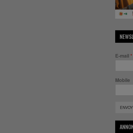
NEWS
E-mail
*
Mobile
ENVOY
ANNO