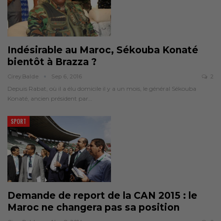
Indésirable au Maroc, Sékouba Konaté
bientôt à Brazza ?
Cirey.balde
Sep 6, 2016
2
Depuis Rabat, où il a élu domicile il y a un mois, le général Sékouba
Konaté, ancien président par…
SPORT
Demande de report de la CAN 2015 : le
Maroc ne changera pas sa position