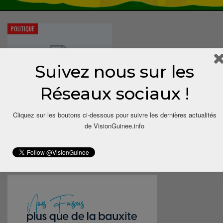
POLITIQUE
Suivez nous sur les
Réseaux sociaux !
Le roi Mohamed VI attendu en Guinée en
Cliquez sur les boutons ci-dessous pour suivre les dernières actualités
février
de VisionGuinee.info
Cirey.balde
Jan 28, 2014
0
Le roi du Maroc, Mohamed VI, est attendu en février prochain en Guinée
où il effectuera une visite…