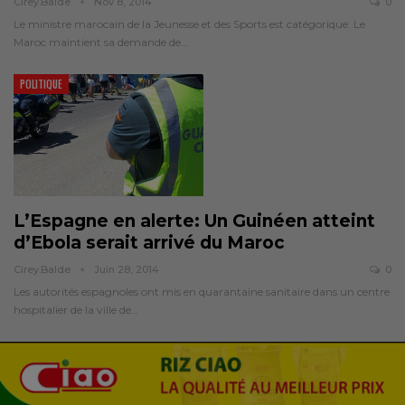
Cirey.balde
Nov 8, 2014
0
Le ministre marocain de la Jeunesse et des Sports est catégorique. Le
Maroc maintient sa demande de…
POLITIQUE
L’Espagne en alerte: Un Guinéen atteint
d’Ebola serait arrivé du Maroc
Cirey.balde
Juin 28, 2014
0
Les autorités espagnoles ont mis en quarantaine sanitaire dans un centre
hospitalier de la ville de…