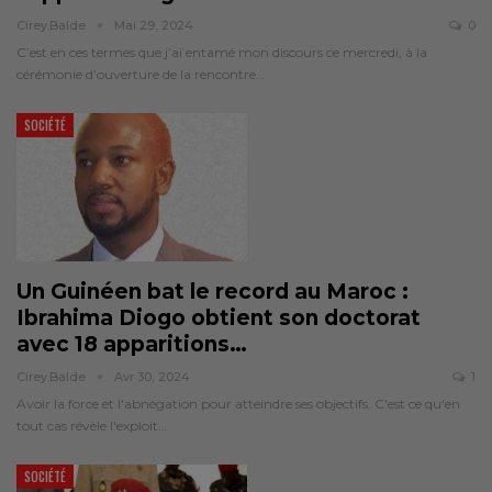
Cirey.balde
Mai 29, 2024
0
C’est en ces termes que j’ai entamé mon discours ce mercredi, à la
cérémonie d’ouverture de la rencontre…
SOCIÉTÉ
Un Guinéen bat le record au Maroc :
Ibrahima Diogo obtient son doctorat
avec 18 apparitions
…
Cirey.balde
Avr 30, 2024
1
Avoir la force et l'abnégation pour atteindre ses objectifs. C'est ce qu'en
tout cas révèle l'exploit…
SOCIÉTÉ