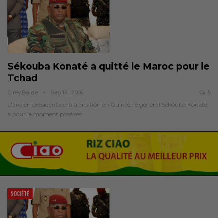
Sékouba Konaté a quitté le Maroc pour le
Tchad
Cirey.balde
Sep 14, 2016
5
L'ancien président de la transition en Guinée, le général Sékouba Konaté,
a pour le moment posé ses…
SOCIÉTÉ