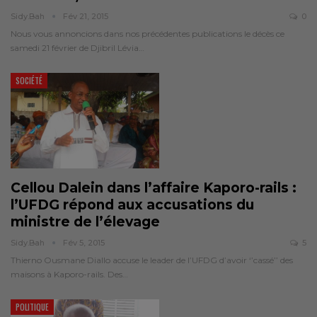
Sidy.bah
Fév 21, 2015
0
Nous vous annoncions dans nos précédentes publications le décès ce
samedi 21 février de Djibril Lévia…
SOCIÉTÉ
Cellou Dalein dans l’affaire Kaporo-rails :
l’UFDG répond aux accusations du
ministre de l’élevage
Sidy.bah
Fév 5, 2015
5
Thierno Ousmane Diallo accuse le leader de l’UFDG d’avoir ‘’cassé’’ des
maisons à Kaporo-rails. Des…
POLITIQUE