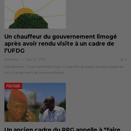
Un chauffeur du gouvernement limogé
après avoir rendu visite à un cadre de
l’UFDG
Sidy.bah
Jan 27, 2015
0
Décidément, Ousmane Pelé Diop n’a pas fini de payer les pots cassés de
son changement de camp politique.…
POLITIQUE
Un ancien cadre du RPG appelle à “faire