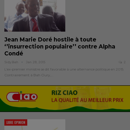
Jean Marie Doré hostile à toute
‘’insurrection populaire’’ contre Alpha
Condé
Sidy.bah
Jan 28, 2015
2
L’ex-premier ministre se dit favorable à une alternance politique en 2015.
Contrairement à Bah Oury,…
LIBRE OPINION