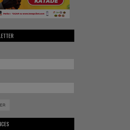
LETTER
ER
NCES