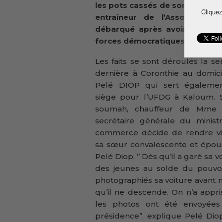
les pots cassés de son change
Cliquez
entraîneur de l’Associatio
débarqué après avoir quitté l
forces démocratiques de Guinée
Les faits se sont déroulés la s
dernière à Coronthie au domic
Pelé DIOP qui sert égaleme
siège pour l’UFDG à Kaloum. S
soumah, chauffeur de Mme K
secrétaire générale du minist
commerce décide de rendre vis
sa sœur convalescente et épou
Pelé Diop. ‘’ Dès qu’il a garé sa v
des jeunes au solde du pouvoi
photographiés sa voiture avan
qu’il ne descende. On n’a appr
les photos ont été envoyées
présidence’’, explique Pelé Diop