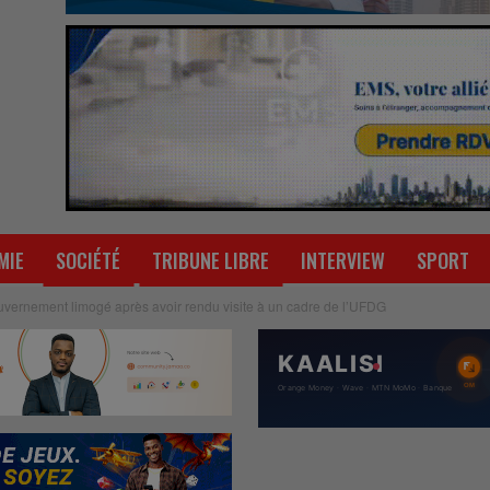
MIE
SOCIÉTÉ
TRIBUNE LIBRE
INTERVIEW
SPORT
uvernement limogé après avoir rendu visite à un cadre de l’UFDG