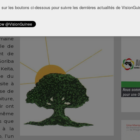
ment de camp politique. Le désormais ancien
 sur les boutons ci-dessous pour suivre les dernières actualités de VisionGui
n des Forces Armées Guinéennes (ASFAG),
e parti au pouvoir au profit de l’union des
 vient de voir son beau-frère limogé.
emaine
ile de
nt de
oriba
eita,
re du
ite à
se de
oiture,
r ont
t même
is que
 à la
, l’un