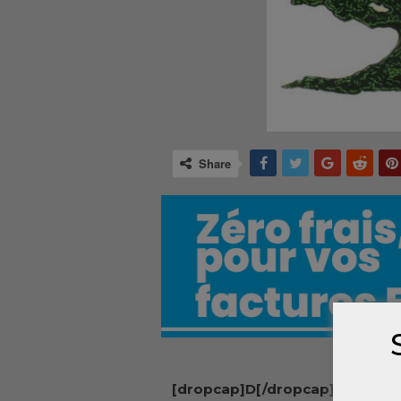
Share
[dropcap]D[/dropcap]écidémen