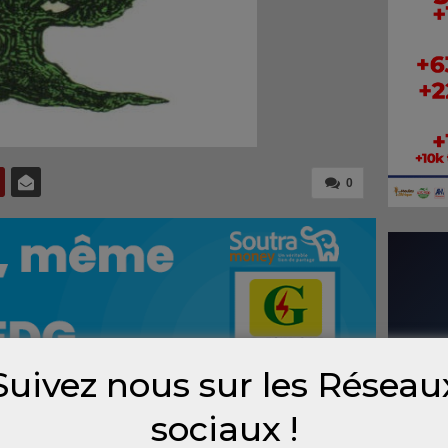
0
Suivez nous sur les Réseau
sociaux !
t, Ousmane Pelé Diop n’a pas fini de payer