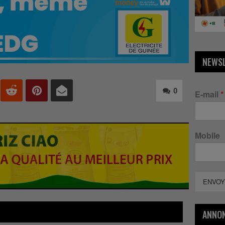
NEWS
0
E-mail
*
Mobile
ENVOY
ANNO