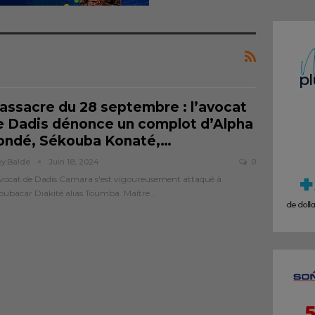
assacre du 28 septembre : l’avocat
e Dadis dénonce un complot d’Alpha
ondé, Sékouba Konaté,
…
ey.balde
Juin 18, 2024
0
vocat de Dadis Camara s'est vigoureusement attaqué à
ubacar Diakité alias Toumba. Maître…