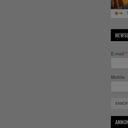
NEWS
E-mail
*
Mobile
ENVOY
ANNO