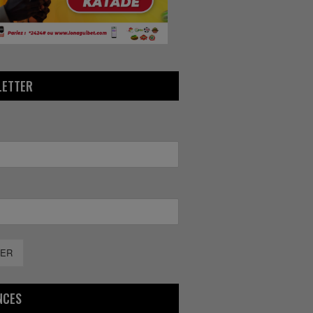
LETTER
ER
NCES