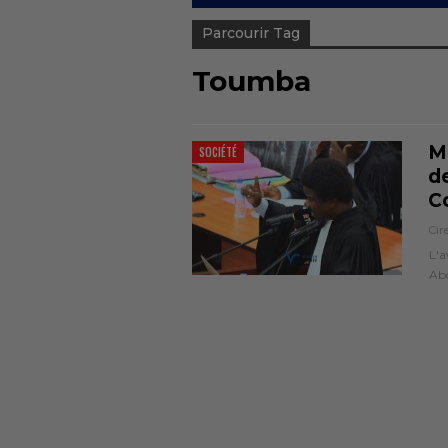
Parcourir Tag
Toumba
M
SOCIÉTÉ
d
C
Cir
L'a
Abo