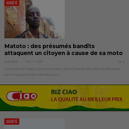
SOCIÉTÉ
Matoto : des présumés bandits
attaquent un citoyen à cause de sa moto
Sidy.bah
Fév 7, 2015
0
Le jeune Mamadou Djouma Diallo, alias Oncle Birédi s’est fait attaquer
par trois présumés malfrats dans…
SOCIÉTÉ