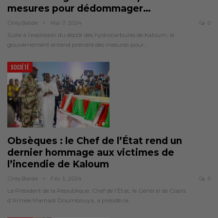
mesures pour dédommager
…
Cirey.balde
Mai 7, 2024
0
Suite à l’explosion du dépôt des hydrocarbures de Kaloum, le
gouvernement entend prendre des mesures pour…
SOCIÉTÉ
Obsèques : le Chef de l’État rend un
dernier hommage aux victimes de
l’incendie de Kaloum
Cirey.balde
Fév 3, 2024
0
Le Président de la République, Chef de l’État, le Général de Coprs
d’Armée Mamadi Doumbouya, a présidé ce…