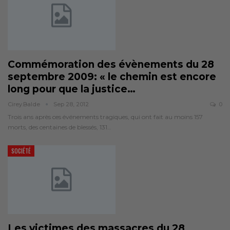
Commémoration des évènements du 28
septembre 2009: « le chemin est encore
long pour que la justice…
Cirey.balde
Sep 28, 2012
0
Trois ans après ces événements tragiques, qui ont fait au moins 157
morts, des centaines de blessés, 131…
SOCIÉTÉ
Les victimes des massacres du 28