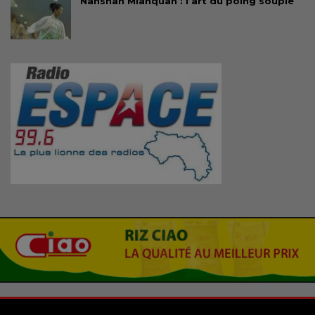
Nanshan Mianquan : l’art du poing souple