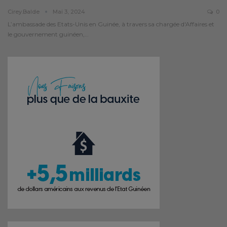
Cirey.balde
Mai 3, 2024
0
L’ambassade des Etats-Unis en Guinée, à travers sa chargée d'Affaires et
le gouvernement guinéen,…