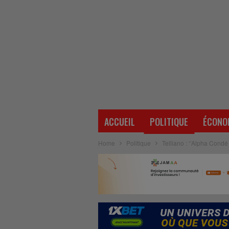
ACCUEIL
POLITIQUE
ÉCONO
Home
Politique
Telliano : ‘’Alpha Condé