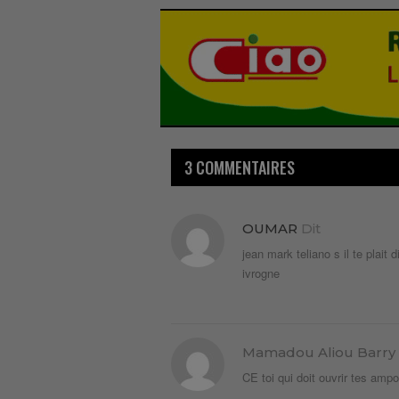
3 COMMENTAIRES
OUMAR
Dit
jean mark teliano s il te plait
ivrogne
Mamadou Aliou Barry
CE toi qui doit ouvrir tes amp