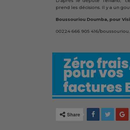
D’après le député Telliano, ‘’
prend les décisions. Il y a un g
Boussouriou Doumba, pour Visi
00224 666 905 416/boussouriou.
Share