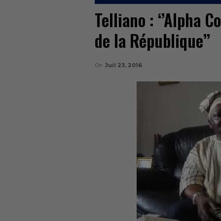
Telliano : ‘’Alpha C
de la République’’
On
Juil 23, 2016