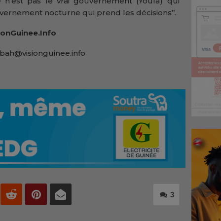
ce n’est pas le vrai gouvernement (Youla) qui
ouvernement nocturne qui prend les décisions’’.
onGuinee.Info
bah@visionguinee.info
3