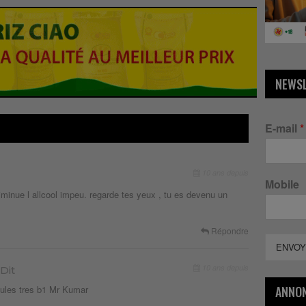
NEWS
E-mail
*
10 ans depuis
Mobile
 diminue l allcool impeu. regarde tes yeux , tu es devenu un
Répondre
ENVOY
10 ans depuis
Dit
oules tres b1 Mr Kumar
ANNO