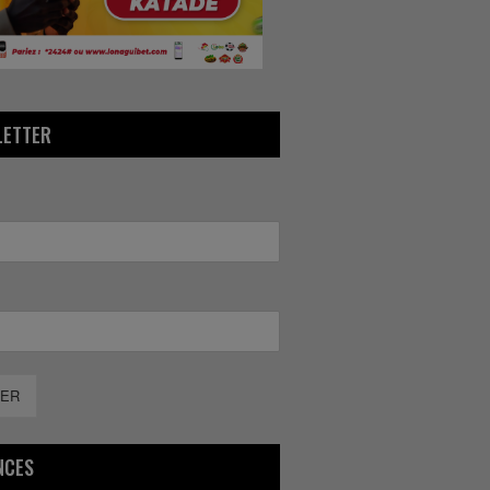
LETTER
ER
NCES