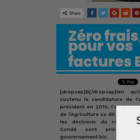
Share
[dropcap]B[/dropcap]ien qu’i
soutenu la candidature de l’a
président en 2010, l’ancien mi
de l’Agriculture se dit convain
les décisions du régime d’
Condé sont prises pa
gouvernement bis.