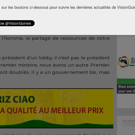
 sur les boutons ci-dessous pour suivre les dernières actualités de VisionGui
lliano
Guinée
entre les mains de l’opposition. Selon, lui
ens de meilleures conditions de vie, l’accès à
de l’homme, le partage de ressources de notre
e président d’un lobby, il n’est pas le président
Premier ministre, nous avons un autre Premier
 sont doublés. Il y a un gouvernement bis, mais