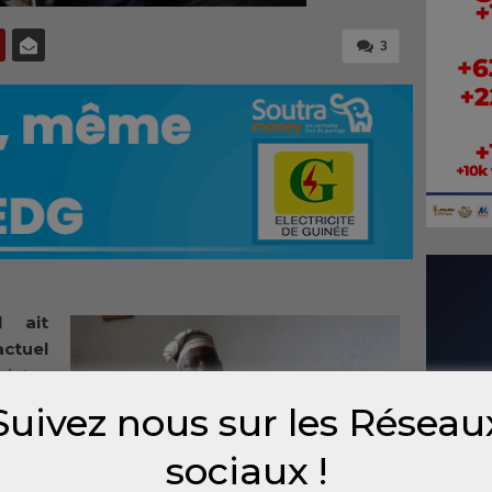
3
l ait
ctuel
nistre
cu que
Suivez nous sur les Réseau
Alpha
r un
sociaux !