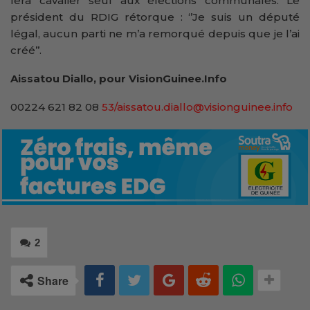
fera cavalier seul aux élections communales. Le
président du RDIG rétorque : ‘’Je suis un député
légal, aucun parti ne m’a remorqué depuis que je l’ai
créé’’.
Aissatou Diallo, pour VisionGuinee.Info
00224 621 82 08
53/aissatou.diallo@visionguinee.info
2
Share