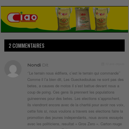
2 COMMENTAIRES
10 ans depuis
Nondi
Dit
‘’Le terrain nous édifiera, c’est le terrain qui commande’’
Comme il l’a bien dit, Les Gueckedoukas ne sont pas des
betes, a causes de motos il s’est battue devant nous a
coup de poing. Ces gens là prennent les populations
guineennes pour des betes. Les elections s’approchent,
ils viendront encore avec de la charité pour avoir nos voix,
cette fois si, nous voulons a travers ses elections faire la
promotion des jeunes independants, nous avons essayés
avec les politiciens, resultat « Gros Zero ». Carton rouge