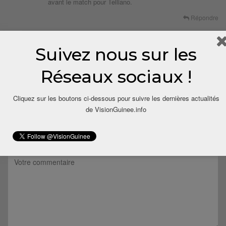
avant le match pour Telliano.
Répondre
10 ans depuis
Kolo
Dit
Suivez nous sur les
Merci nondi….
Réseaux sociaux !
Répondre
Cliquez sur les boutons ci-dessous pour suivre les dernières actualités
LAISSER UN COMMENTAIRE
de VisionGuinee.info
Votre adresse email ne sera pas publiée.