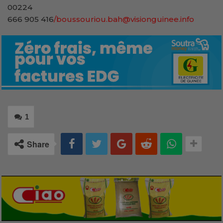
00224
666 905 416
/boussouriou.bah@visionguinee.info
1
Share