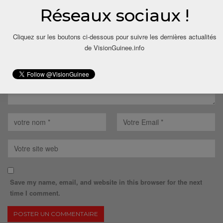
Réseaux sociaux !
Votre adresse email ne sera pas publiée.
Cliquez sur les boutons ci-dessous pour suivre les dernières actualités
de VisionGuinee.info
Save my name, email, and website in this browser for the next
time I comment.