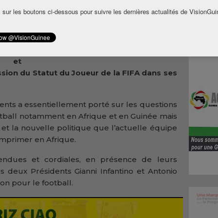
tion
 sur les boutons ci-dessous pour suivre les dernières actualités de VisionGui
ball
 reçu,
ent de
ball,
é et
on du Statut du Joueur de la FIFA dans ses
dents a essentiellement porté sur les questions
ball notamment en Afrique et en Guinée mais
 et la nouvelle politique que l’actuelle équipe
mprimer en Afrique.
tendues et cordiales, en présence de leurs
es deux Présidents Gianni Infantino et Antonio
n pour le football.