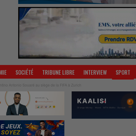
MIE
SOCIÉTÉ
TRIBUNE LIBRE
INTERVIEW
SPORT
fantino Antonio Souaré au siège de la FIFA à Zurich