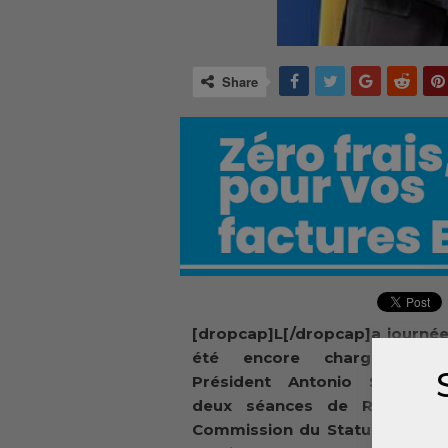
Share
[dropcap]L[/dropcap]a journée
été encore chargée pou
Président Antonio Souaré. 
deux séances de Réunion 
Commission du Statut du Joueu