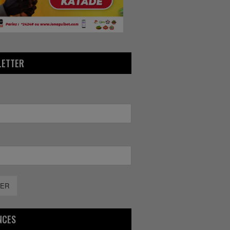
LETTER
ER
NCES