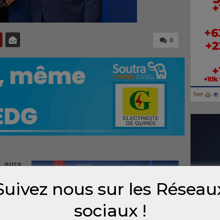
0
 aura
r le
Suivez nous sur les Réseau
Entre
de la
sociaux !
r, le