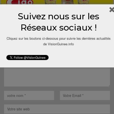
Suivez nous sur les
Réseaux sociaux !
LAISSER UN COMMENTAIRE
Cliquez sur les boutons ci-dessous pour suivre les dernières actualités
Votre adresse email ne sera pas publiée.
de VisionGuinee.info