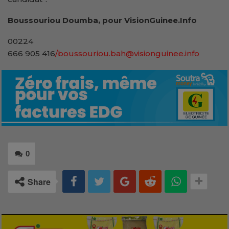
Boussouriou Doumba, pour VisionGuinee.Info
00224
666 905 416
/boussouriou.bah@visionguinee.info
0
Share