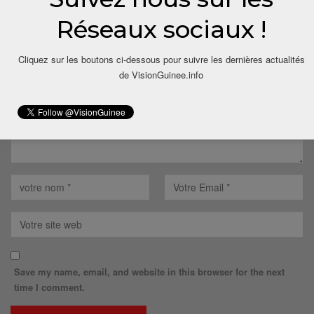
Réseaux sociaux !
Votre adresse email ne sera pas publiée.
Cliquez sur les boutons ci-dessous pour suivre les dernières actualités
de VisionGuinee.info
Save my name, email, and website in this browser for the next
time I comment.