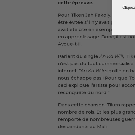
cette épreuve.
Cliquez
Pour Tiken Jah Fakoly, la crise p
être évitée s’il n’y avait pas eu 
avait été cité en exemple sur le 
en apprentissage. Donc, il est n
Avoue-t-il.
Parlant du single
An Ka Wili
, Tik
n’est pas du tout commercialisé. I
internet.
’’An Ka Wili
signifie en 
nous échappe pas ! Pour que To
ceci explique l’artiste pour acc
reconquête du nord.’’
Dans cette chanson, Tiken rapp
nombre de rois. Et les plus gran
remporté de nombreuses guerr
descendants au Mali.