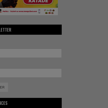
LETTER
ER
NCES