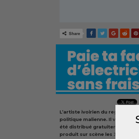
Share
L’artiste ivoirien du reggae Tik
politique malienne. Il vient de so
été distribué gratuitement dans
produit sur scène les 30 et 31 