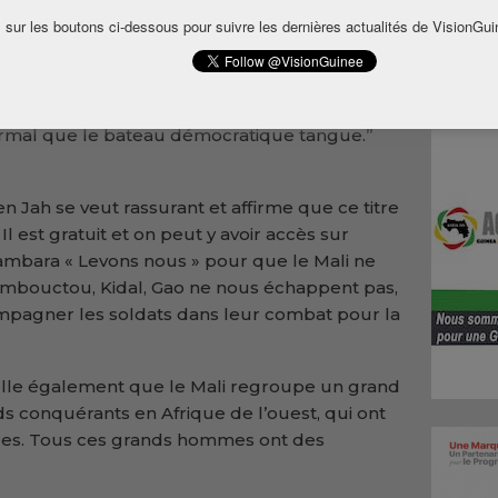
 sur les boutons ci-dessous pour suivre les dernières actualités de VisionGui
olitique que vit actuellement le Mali aurait pu
le coup d’Etat. Avant de rappeler que le Mali
plan démocratique. ‘’Mais, l’Afrique est encore
ormal que le bateau démocratique tangue.’’
en Jah se veut rassurant et affirme que ce titre
l est gratuit et on peut y avoir accès sur
bambara « Levons nous » pour que le Mali ne
mbouctou, Kidal, Gao ne nous échappent pas,
ompagner les soldats dans leur combat pour la
elle également que le Mali regroupe un grand
ds conquérants en Afrique de l’ouest, qui ont
es. Tous ces grands hommes ont des