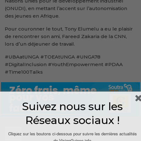
Nations unies pour le développement industriel
(ONUDI), en mettant l’accent sur l’autonomisation
des jeunes en Afrique.
Pour couronner le tout, Tony Elumelu a eu le plaisir
de rencontrer son ami, Fareed Zakaria de la CNN,
lors d’un déjeuner de travail.
#UBAatUNGA #TOEAtUNGA #UNGA78
#DigitalInclusion #YouthEmpowerment #PDAA
#Time100Talks
Suivez nous sur les
Réseaux sociaux !
Cliquez sur les boutons ci-dessous pour suivre les dernières actualités
0
de VisionGuinee.info