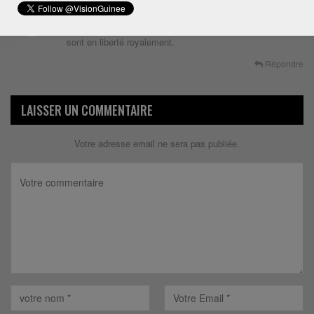
9 ans depuis
Kawou D D
Dit
Trop bête.Tu es cuit au charbon,parce que tes détracteurs
sont en liberté royalement.
Répondre
LAISSER UN COMMENTAIRE
Votre adresse email ne sera pas publiée.