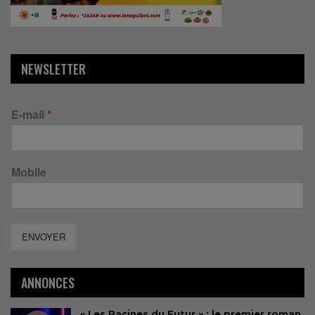
NEWSLETTER
E-mail
*
Mobile
ENVOYER
ANNONCES
« Les Racines du Futur » : le premier roman