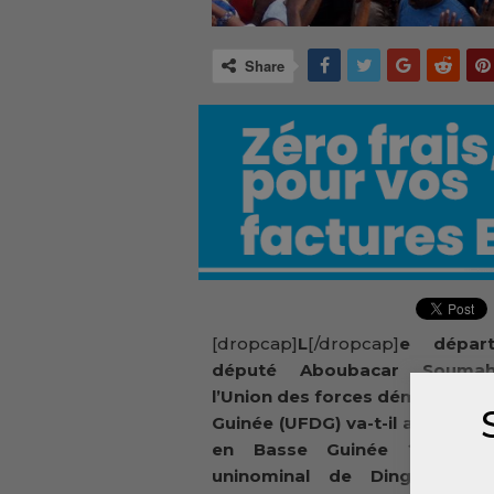
Share
[dropcap]
L
[/dropcap]
e dépar
député Aboubacar Souma
l’Union des forces démocratiq
Guinée (UFDG) va-t-il affaiblir le
en Basse Guinée ? Le dé
uninominal de Dinguiraye, 