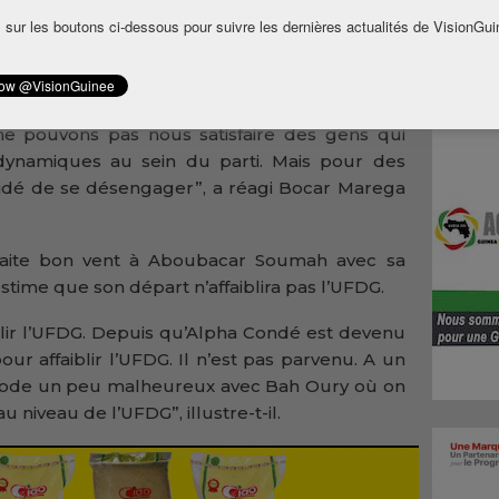
a pas
 sur les boutons ci-dessous pour suivre les dernières actualités de VisionGui
é par
ça va. Il y a des personnes qui viennent à chaque
 ne pouvons pas nous satisfaire des gens qui
t dynamiques au sein du parti. Mais pour des
écidé de se désengager”, a réagi Bocar Marega
aite bon vent à Aboubacar Soumah avec sa
stime que son départ n’affaiblira pas l’UFDG.
blir l’UFDG. Depuis qu’Alpha Condé est devenu
pour affaiblir l’UFDG. Il n’est pas parvenu. A un
isode un peu malheureux avec Bah Oury où on
 au niveau de l’UFDG”, illustre-t-il.