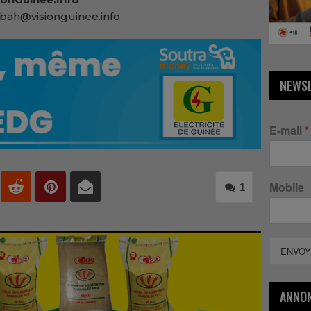
bah@visionguinee.info
NEWS
E-mail
*
Mobile
1
ENVOY
ANNO