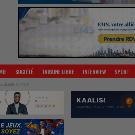
MIE
SOCIÉTÉ
TRIBUNE LIBRE
INTERVIEW
SPORT
 affaiblir l’UFDG”