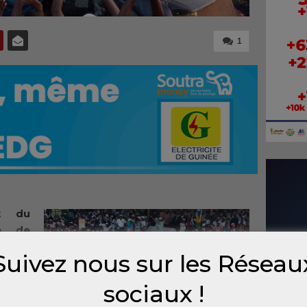
1
t du
h de
ues de
Suivez nous sur les Réseau
 parti
puté
sociaux !
Bocar