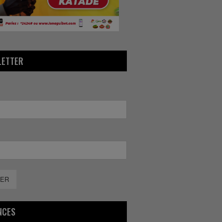
LETTER
ER
NCES