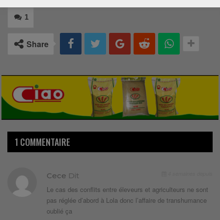
1
Share
1 COMMENTAIRE
4 semaines depuis
Cece
Dit
Le cas des conflits entre éleveurs et agriculteurs ne sont
pas réglée d’abord à Lola donc l’affaire de transhumance
oublié ça