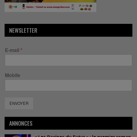
NEWSLETTER
E-mail
*
Mobile
ENVOYER
ANNONCES
« Les Racines du Futur » : le premier roman