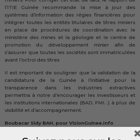
l’ITIE Guinée recommande la mise à jour des
systèmes d’information des régies financières pour
intégrer toutes les entités titulaires de titres miniers
en place de procédures de coordination avec le
ministère des mines et la géologie et le centre de
promotion du développement minier afin de
s’assurer que toutes les sociétés sont immatriculées
avant l’octroi des titres
Il est important de souligner que la validation de la
candidature de la Guinée à l’initiative pour la
transparence dans les industries extractives
permettra à notre d’encourager les investisseurs et
les institutions internationales (BAD, FMI…) à plus de
visibilité et d’accompagnement.
Boubacar Sidy BAH, pour VisionGuinee.Info
00224 628 32 85 65