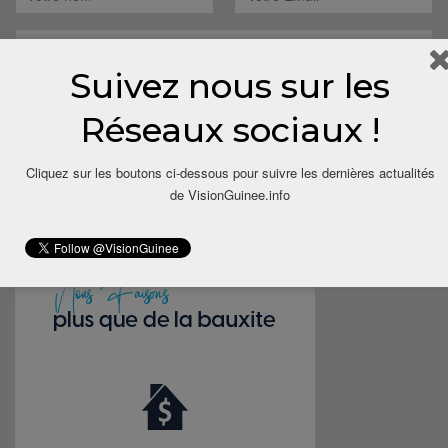
Suivez nous sur les
Save my name, email, and website in this browser for the next
Réseaux sociaux !
time I comment.
Cliquez sur les boutons ci-dessous pour suivre les dernières actualités
de VisionGuinee.info