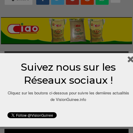
1 COMMENTAIRE
Suivez nous sur les
Réseaux sociaux !
Agression Commentée Par Les Médias ‹ IRDED
Guinée
11 ans depuis
[…] Vision Guinée
Cliquez sur les boutons ci-dessous pour suivre les dernières actualités
http://localhost/visionguinee/2015/02/10/un-avocat-
de VisionGuinee.info
bastonne-par-des-elements-de-la-garde-
presidentiel&#8230
; […]