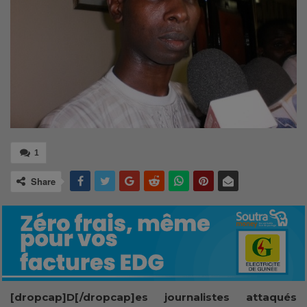
1
Share
[dropcap]D[/dropcap]es journalistes attaqués