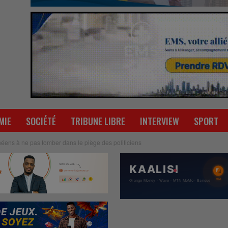
MIE
SOCIÉTÉ
TRIBUNE LIBRE
INTERVIEW
SPORT
néens à ne pas tomber dans le piège des politiciens