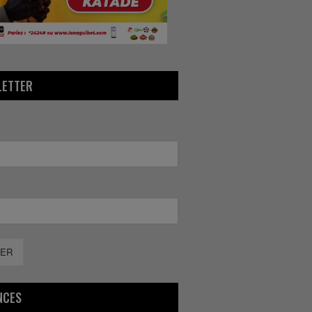
LETTER
ER
NCES