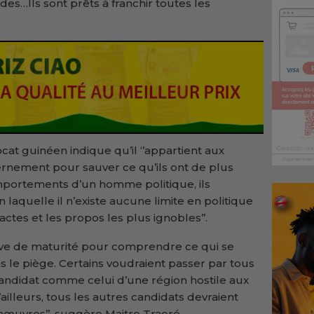
des…Ils sont prêts à franchir toutes les
ocat guinéen indique qu’il ‘’appartient aux
ernement pour sauver ce qu’ils ont de plus
omportements d’un homme politique, ils
 laquelle il n’existe aucune limite en politique
ctes et les propos les plus ignobles’’.
euve de maturité pour comprendre ce qui se
 le piège. Certains voudraient passer par tous
ndidat comme celui d’une région hostile aux
D’ailleurs, tous les autres candidats devraient
œuvres’’, suggère Maitre Traoré.