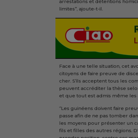
arrestations et détentions homici
limites’’, ajoute-t-il.
Face à une telle situation, cet av
citoyens de faire preuve de disc
cher. S’ils acceptent tous les c
peuvent accréditer la thèse selon
et que tout est admis même les a
‘’Les guinéens doivent faire pr
passe afin de ne pas tomber dans
les moyens pour présenter un ca
fils et filles des autres régions. 
prendre position contre ces man