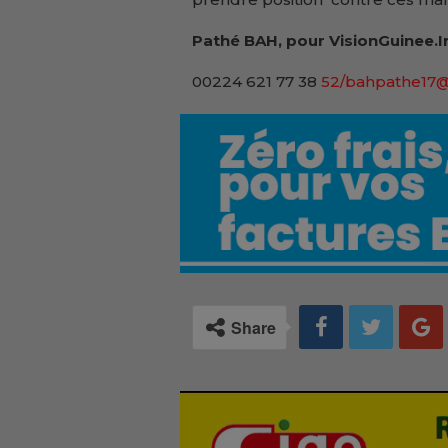
Pathé BAH, pour VisionGuinee.I
00224 621 77 38
52/bahpathe17
Share