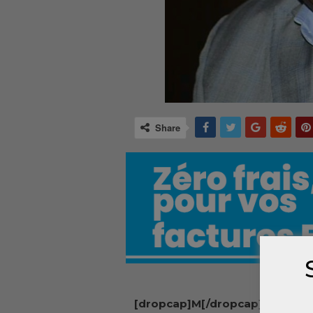
Share
[dropcap]M[/dropcap]ohamed