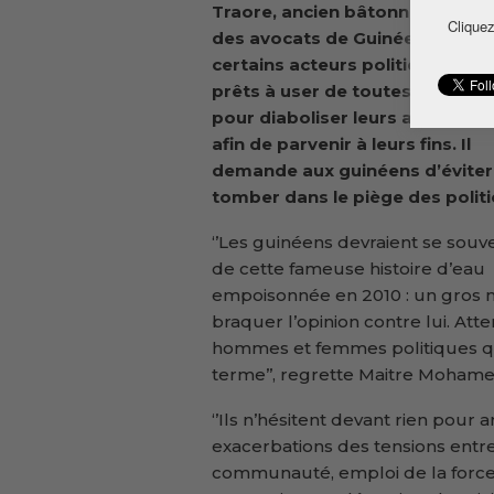
Traore, ancien bâtonnier de l’o
Cliquez
des avocats de Guinée, assure
certains acteurs politiques son
prêts à user de toutes les ruse
pour diaboliser leurs adversair
afin de parvenir à leurs fins. Il
demande aux guinéens d’éviter
tomber dans le piège des politi
‘’Les guinéens devraient se souv
de cette fameuse histoire d’eau
empoisonnée en 2010 : un gros m
braquer l’opinion contre lui. Atten
hommes et femmes politiques qui 
terme’’, regrette Maitre Mohame
‘’Ils n’hésitent devant rien pour ar
exacerbations des tensions ent
communauté, emploi de la force e