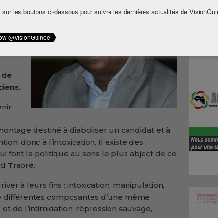
rdre
 sur les boutons ci-dessous pour suivre les dernières actualités de VisionGui
 que
t
s
es
 de
ciens.
enir
ontage destiné à diaboliser un candidat et à
tion, donc à l’intoxication. Il existe des
font la politique au sens le plus abject de ce
d Traoré.
river à leurs fins : intoxication, manipulation,
re différentes composantes d’une même
t de l’intimidation, répression sauvage,