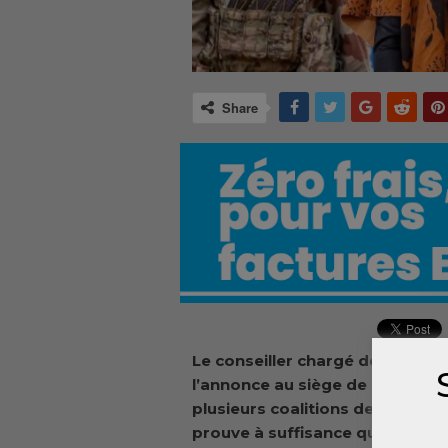
Share
Le
c
onseiller chargé de la comm
l’annonce au siège de l’UFDG, ce
plusieurs coalitions de partis p
prouve
à suffisance
que les For