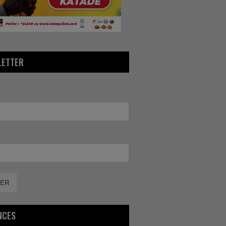
LETTER
ER
NCES