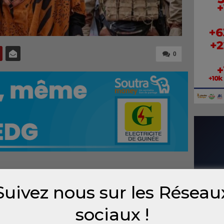
0
unication de Cellou Dalein Diallo estime que
Suivez nous sur les Réseau
 lundi 22 avril, d’une unité d’actions de
olitiques et organisations de la société
civile
,
sociaux !
ces vives sont prêtes à faire face à la junte.