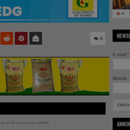
NEWS
0
E-mail
*
Mobile
ENVOY
sse email ne sera pas publiée.
ANNO