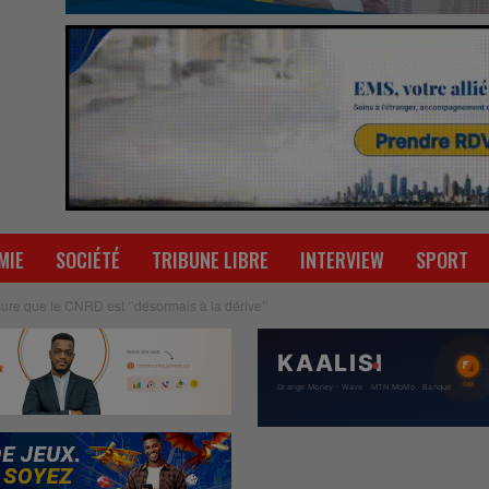
MIE
SOCIÉTÉ
TRIBUNE LIBRE
INTERVIEW
SPORT
re que le CNRD est ‘’désormais à la dérive’’