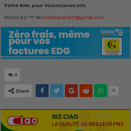
Pathé BAH, pour VisionGuinee.Info
00224 621 77 38
52/bahpathe17@gmail.com
0
Share