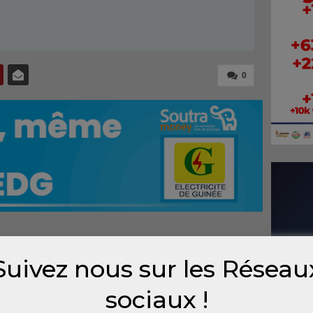
0
riculé RC 6708-H, contenant du matériel
Suivez nous sur les Réseau
enversé, bloquant la circulation pendant
 survenu dans la soirée du mercredi 10 juillet
sociaux !
 commune de Ratoma. Pas de perte en vies