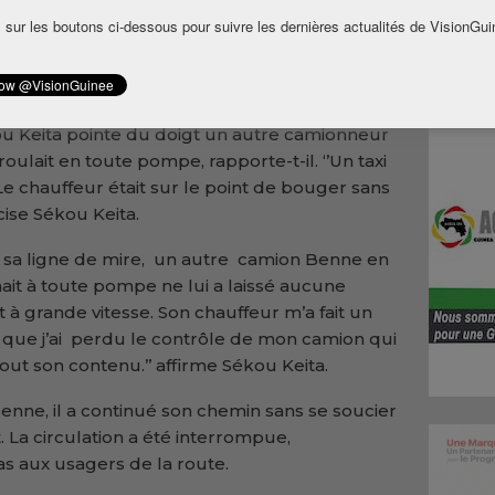
gâts matériels ont été causés par cet
 sur les boutons ci-dessous pour suivre les dernières actualités de VisionGui
son camion chargé de plus de 29 tonnes était
la commune urbaine de Dubreka. Sur les
ou Keita pointe du doigt un autre camionneur
lait en toute pompe, rapporte-t-il. ‘’Un taxi
Le chauffeur était sur le point de bouger sans
écise Sékou Keita.
sur sa ligne de mire, un autre camion Benne en
t à toute pompe ne lui a laissé aucune
 à grande vitesse. Son chauffeur m’a fait un
te que j’ai perdu le contrôle de mon camion qui
tout son contenu.’’ affirme Sékou Keita.
nne, il a continué son chemin sans se soucier
 La circulation a été interrompue,
s aux usagers de la route.