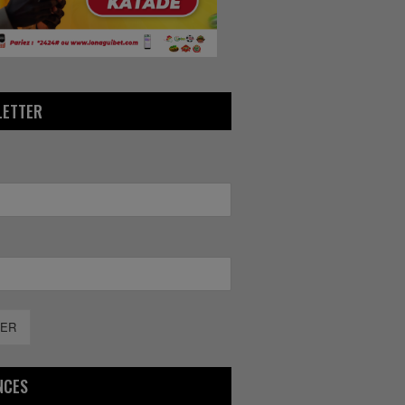
LETTER
ER
NCES