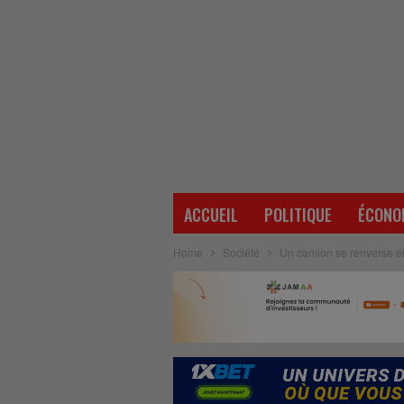
ACCUEIL
POLITIQUE
ÉCONO
Home
Société
Un camion se renverse et b