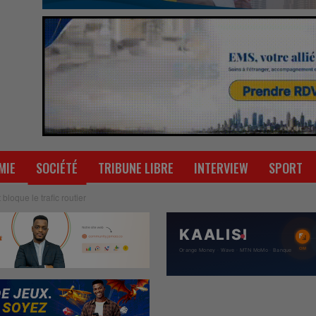
MIE
SOCIÉTÉ
TRIBUNE LIBRE
INTERVIEW
SPORT
loque le trafic routier