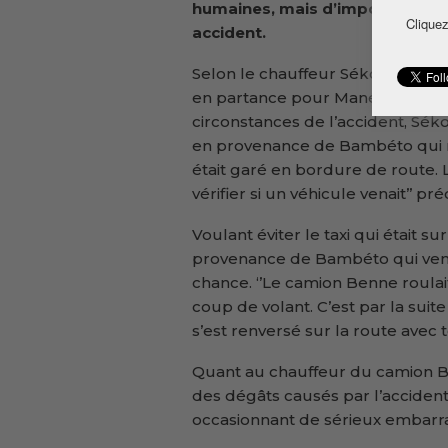
humaines, mais d’importants dé
Cliquez
accident.
Selon le chauffeur Sékou Keita, 
en partance pour Manéah dans 
circonstances de l’accident, Sék
en provenance de Bambéto qui rou
était garé en bordure de route. 
vérifier si un véhicule venait’’ pr
Voulant éviter le taxi qui était 
provenance de Bambéto qui venai
chance. ‘’Le camion Benne roulait
coup de volant. C’est par la sui
s’est renversé sur la route avec 
Quant au chauffeur du camion Be
des dégâts causés par l’accident.
occasionnant de sérieux embarra