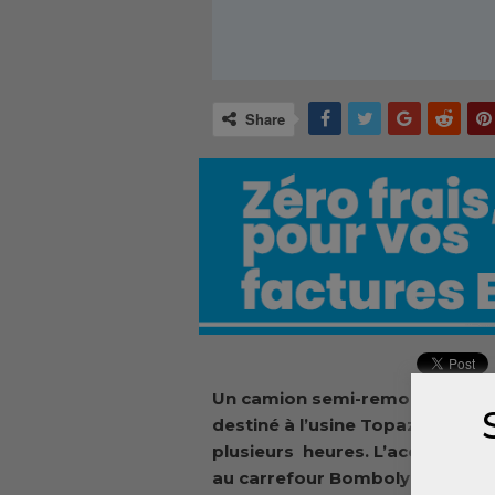
Share
Un camion semi-remorque immat
destiné à l’usine Topaz s’est r
plusieurs heures. L’accident est
au carrefour Bomboly, dans la