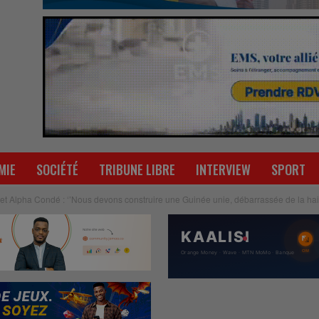
MIE
SOCIÉTÉ
TRIBUNE LIBRE
INTERVIEW
SPORT
 et Alpha Condé : ‘’Nous devons construire une Guinée unie, débarrassée de la hai