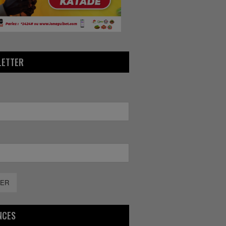
LETTER
ER
NCES