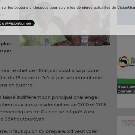
t
 sur les boutons ci-dessous pour suivre les dernières actualités de VisionGui
-en-
ont
de
 plus
erver
née, le chef de l’Etat, candidat à sa propre
utin du 18 octobre ‘’n’est pas seulement une
ons en guerre’’.
 laissé indifférent son principal challenger,
alheureux aux présidentielles de 2010 et 2015,
démocratiques de Guinée se dit prêt à en
de Sékhoutouréyah.
. Il faut qu’on s’y prépare. S’il veut voler