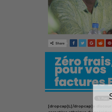
Share
[dropcap]L[/dropcap]e discour