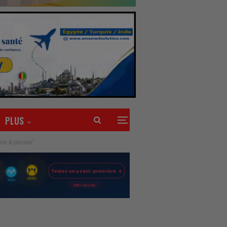
PLUS
ne à jamais’’