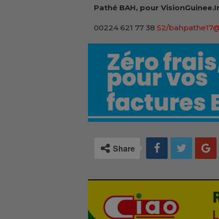
Pathé BAH, pour VisionGuinee.I
00224 621 77 38
52/bahpathe17
Share