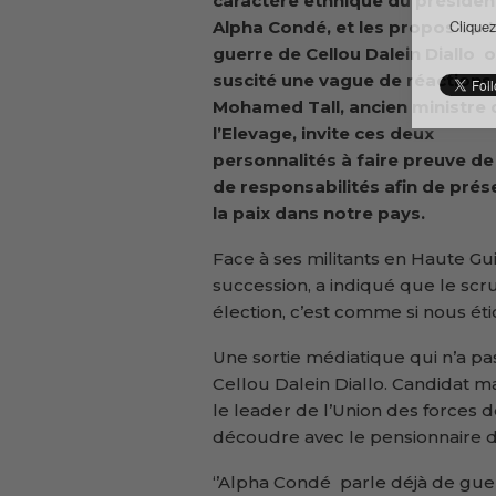
caractère ethnique du présiden
Cliquez
Alpha Condé, et les propos va-t
guerre de Cellou Dalein Diallo 
suscité une vague de réactions.
Mohamed Tall, ancien ministre 
l’Elevage, invite ces deux
personnalités à faire preuve de
de responsabilités afin de prés
la paix dans notre pays.
Face à ses militants en Haute Gui
succession, a indiqué que le scr
élection, c’est comme si nous éti
Une sortie médiatique qui n’a pas
Cellou Dalein Diallo. Candidat m
le leader de l’Union des forces 
découdre avec le pensionnaire 
‘’Alpha Condé parle déjà de guerre