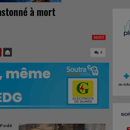
stonné à mort
SOCIÉTÉ
0
 Fodé