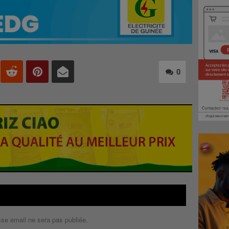
0
sse email ne sera pas publiée.