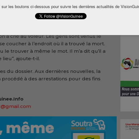
 sur les boutons ci-dessous pour suivre les dernières actualités de VisionGui
ion a crié au voleur. Les gens sont venus le
e coucher à l’endroit où il a trouvé la mort.
 le trouver à même le mot. Il m’a dit qu’il a
ieu’’, ajoute-t-il.
sies du dossier. Aux dernières nouvelles, la
 procédé à des arrestations pour des fins
inee.Info
91@gmail.com