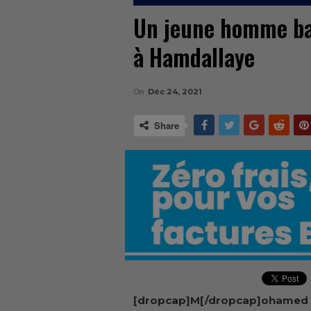
Un jeune homme ba
à Hamdallaye
On
Déc 24, 2021
Share
[dropcap]M[/dropcap]ohamed