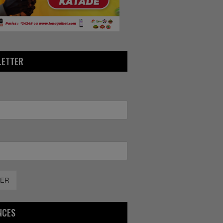
LETTER
ER
NCES