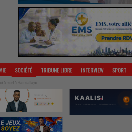
MIE
SOCIÉTÉ
TRIBUNE LIBRE
INTERVIEW
SPORT
é à mort à Hamdallaye