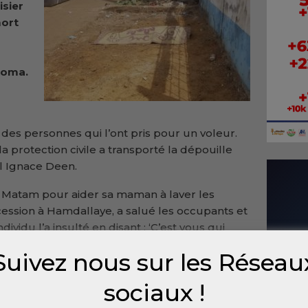
sier
mort
toma.
 des personnes qui l’ont pris pour un voleur.
a protection civile a transporté la dépouille
l Ignace Deen.
e à Matam pour aider sa maman à laver les
ncession à Hamdallaye, a salué les occupants et
ividu l’a insulté en disant : ‘C’est vous qui
u qu’il n’est pas voleur et qu’il veut juste de
Suivez nous sur les Réseau
 Touré, père adoptif de la victime.
sociaux !