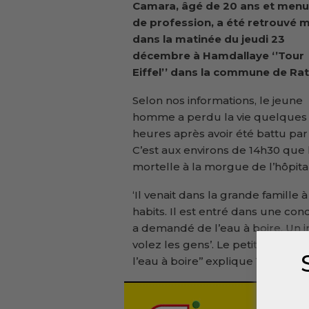
Camara, âgé de 20 ans et menui
de profession, a été retrouvé 
dans la matinée du jeudi 23
décembre à Hamdallaye ‘’Tour
Eiffel’’ dans la commune de Ra
Selon nos informations, le jeune
homme a perdu la vie quelques
heures après avoir été battu par
C’est aux environs de 14h30 que l
mortelle à la morgue de l’hôpita
‘Il venait dans la grande famill
habits. Il est entré dans une co
a demandé de l’eau à boire. Un ind
volez les gens’. Le petit a répond
l’eau à boire’’ explique Yamoussa