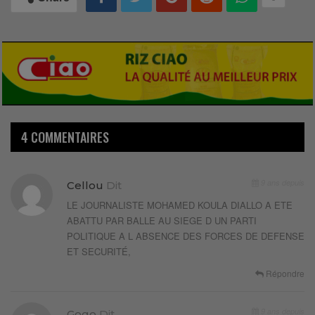
4 COMMENTAIRES
9 ans depuis
Cellou
Dit
LE JOURNALISTE MOHAMED KOULA DIALLO A ETE
ABATTU PAR BALLE AU SIEGE D UN PARTI
POLITIQUE A L ABSENCE DES FORCES DE DEFENSE
ET SECURITÉ,
Répondre
9 ans depuis
Gogo
Dit