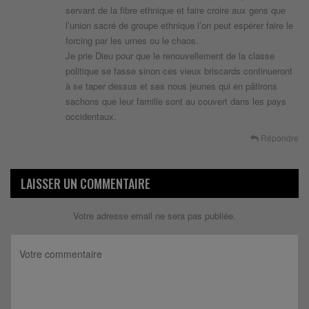
servant de la fibre ethnique et faire croire aux gens que
l’union sacré de groupe ethnique l’on peut espérer faire le
forcing par les urnes ou le chaos.
Je prie Dieu pour que le renouvellement de la classe
politique se fasse sinon ces vieux briscards continueront
à se taper dessus et ses nous jeunes qui en pâtirons
sachons que leur famille sont au couvert dans les pays
occidentaux.
Répondre
LAISSER UN COMMENTAIRE
Votre adresse email ne sera pas publiée.