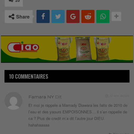
10
Share
10 COMMENTAIRES
10 ans depuis
Famara NY
Dit
Et moi je rappele a Mamady Diawara les faits de 2010 de
l’eau et des yaours EMPOISONNES… il s’en rappelle de
ca ? Plus de credit m’a dit l’autre jour DIEU.
hahahaaaaa