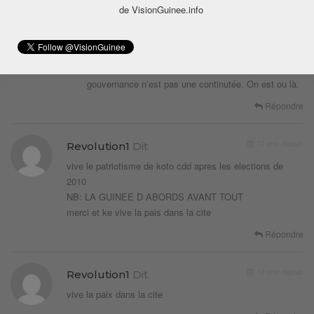
les enfants d’autruits en disans que c’est pour leur
de VisionGuinee.info
droit et leur condition de vie qu’on lutte. Ou parfois
des presidents apres 30 ans de pouvoir qui disent
qu’ils ont encore terminés leurs programme donc il
leur faut d’autres mandats ont dirais que la
gouvernance n’est pas une continutée. On est ou là.
Répondre
10 ans depuis
Revolution1
Dit
vive le patriotisme de koto cdd apres les elections de
2010
NB: LA GUINEE D ABORDS AVANT TOUT
merci et ke vive la pais dans la cite
Répondre
10 ans depuis
Revolution1
Dit
vive la paix dans la cite