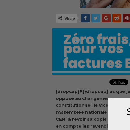
Share
[dropcap]P[/dropcap]lus que j
opposé au changement
constitutionnel, le vice-préside
l’Assemblée nationale appelle l
CENI à revoir sa copie et à pre
en compte les revendications f