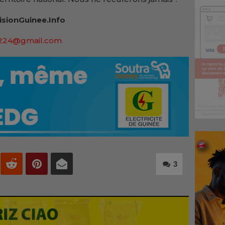
isionGuinee.Info
a224@gmail.com
3