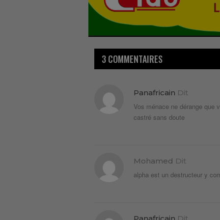
3 COMMENTAIRES
Panafricain
Dit
Vos ménace ne dérange que vo
castré sans doute
Mohamed
Dit
alpha est un destructeur y co
Panafricain
Dit