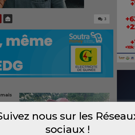
3
amais
nt de
Suivez nous sur les Réseau
a
ndre
sociaux !
aites