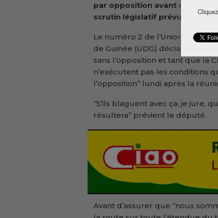
par opposition avant d’aller au
Cliquez
scrutin législatif prévu le 16 fé
Le numéro 2 de l’Union démocr
de Guinée (UDG) déclare qu’il ‘’n
sans l’opposition et tant que la
n’exécutent pas les conditions qu
l’opposition’’ lundi après la réu
‘’S’ils blaguent avec ça, je jure,
résultera’’ prévient le député.
Avant d’assurer que ‘’nous som
la route sur toute l’étendue du te