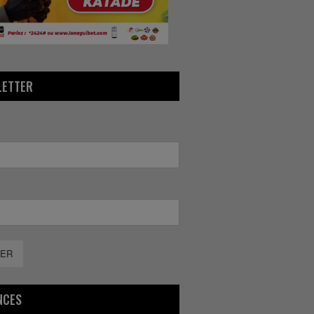
LETTER
ER
NCES