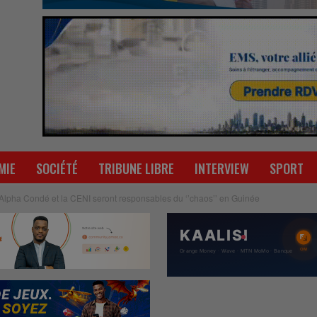
MIE
SOCIÉTÉ
TRIBUNE LIBRE
INTERVIEW
SPORT
Alpha Condé et la CENI seront responsables du ‘’chaos’’ en Guinée