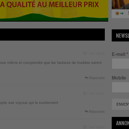
NEWS
E-mail
*
7 ans depuis
us même et comprendre que les fauteurs de troubles seront
Mobile
Répondre
7 ans depuis
mpris ses voyous qui le soutiennent
ENVOY
Répondre
ANNO
7 ans depuis