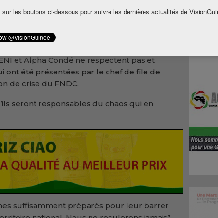
 sur les boutons ci-dessous pour suivre les dernières actualités de VisionGui
vrier.
atique
’y aura pas d’élections législatives en Guinée
 CENI et Alpha Condé ne respectent pas et
i ont été présentées par le chef de file de
nion de crise du FNDC.
 qu’ils seront responsables du chaos qui en
mes suffisamment préparés pour leur barrer
rritoire national. Nous ne reculerons jamais’’.