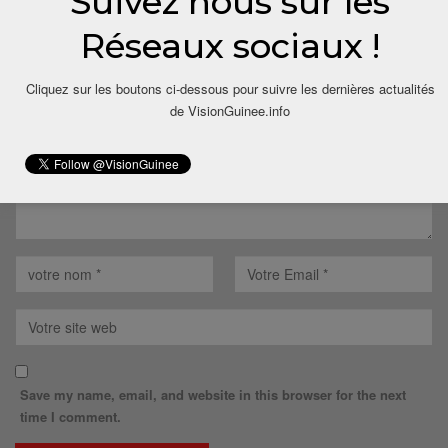
Suivez nous sur les
LAISSER UN COMMENTAIRE
Réseaux sociaux !
Votre adresse email ne sera pas publiée.
Cliquez sur les boutons ci-dessous pour suivre les dernières actualités
de VisionGuinee.info
Save my name, email, and website in this browser for the next
time I comment.