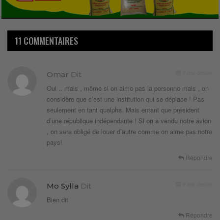
11 COMMENTAIRES
9 ans depuis
Omar
Dit
Oui .. mais , même si on aime pas la personne mais , on
considère que c’est une institution qui se déplace ! Pas
seulement en tant qualpha. Mais entant que président
d’une république indépendante ! Si on a vendu notre avion
, on sera obligé de louer d’autre comme on aime pas notre
pays!
Répondre
9 ans depuis
Mo Sylla
Dit
Bien dit
Répondre