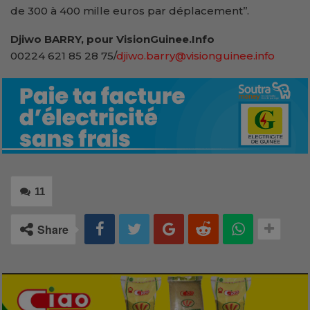
de 300 à 400 mille euros par déplacement’’.
Djiwo BARRY, pour VisionGuinee.Info
00224 621 85 28 75/
djiwo.barry@visionguinee.info
11
Share