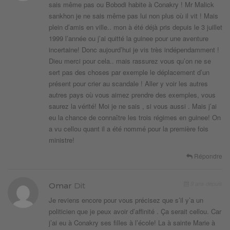
sais même pas ou Bobodi habite à Conakry ! Mr Malick
sankhon je ne sais même pas lui non plus où il vit ! Mais
plein d’amis en ville.. mon à été déjà pris depuis le 3 juillet
1999 l’année ou j’ai quitté la guinee pour une aventure
incertaine! Donc aujourd’hui je vis très indépendamment !
Dieu merci pour cela.. mais rassurez vous qu’on ne se
sert pas des choses par exemple le déplacement d’un
présent pour crier au scandale ! Aller y voir les autres
autres pays où vous aimez prendre des exemples, vous
saurez la vérité! Moi je ne sais , si vous aussi . Mais j’ai
eu la chance de connaître les trois régimes en guinee! On
a vu cellou quant il a été nommé pour la première fois
ministre!
Répondre
9 ans depuis
Omar
Dit
Je reviens encore pour vous précisez que s’il y’a un
politicien que je peux avoir d’affinité . Ça serait cellou. Car
j’ai eu à Conakry ses filles à l’école! La à sainte Marie à