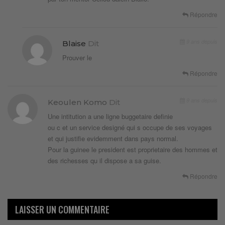
Répondre
9 ans depuis
Blaise
Dit
Prouver le
Répondre
9 ans depuis
Keoulen Komo
Dit
Une intitution a une ligne buggetaire definie
ou c et un service designé qui s occupe de ses voyages
et qui justifie evidemment dans pays normal.
Pour la guinee le president est proprietaire des hommes et
des richesses qu il dispose a sa guise.
Répondre
LAISSER UN COMMENTAIRE