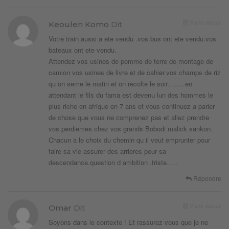
9 ans depuis
Keoulen Komo
Dit
Votre train aussi a ete vendu .vos bus ont ete vendu.vos
bateaux ont ete vendu.
Attendez vos usines de pomme de terre de montage de
camion vos usines de livre et de cahier.vos champs de riz
qu on seme le matin et on recolte le soir……..en
attendant le fils du fama est devenu lun des hommes le
plus riche en afrique en 7 ans et vous continuez a parler
de chose que vous ne comprenez pas et allez prendre
vos perdiemes chez vos grands Bobodi malick sankon.
Chacun a le choix du chemin qu il veut emprunter pour
faire sa vie assurer des arrieres pour sa
descendance.question d ambition .triste…..
Répondre
9 ans depuis
Omar
Dit
Soyons dans le contexte ! Et rassurez vous que je ne