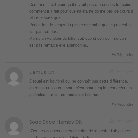
Comment il fait pour qu il n y ait pas d eau dans le robinet
comment il a fait pour que kaleta ne donne pas de courant
.du n importe quoi.
Parlez tout le temps du passe demontre que le present n
est pas fameux.
Meme un vendeur de lafidi sait que si son commerce n
est pas rentable elle abandonne..
Répondre
9 ans depuis
Camus
Dit
Gaoual est boufond qui ne connaît pas cette différence,
entre institution et alpha , c’est pour simplement créer les
polémique , c’est de mauvaise fois mentir,
Répondre
9 ans depuis
Sogo Sogo Hamby
Dit
C’est les conséquences directes de la vente d’air guinée
par ton mentor Cellou dalein Diallo.