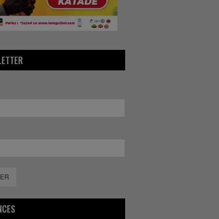
LETTER
ER
NCES