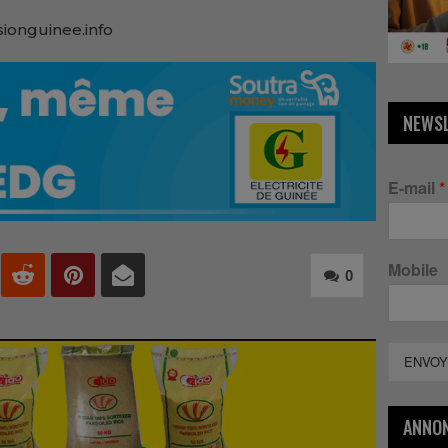
sionguinee.info
NEWS
E-mail
*
Mobile
0
ENVOY
ANNO