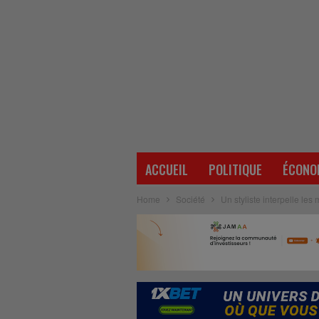
ACCUEIL
POLITIQUE
ÉCONO
Home
Société
Un styliste interpelle les 