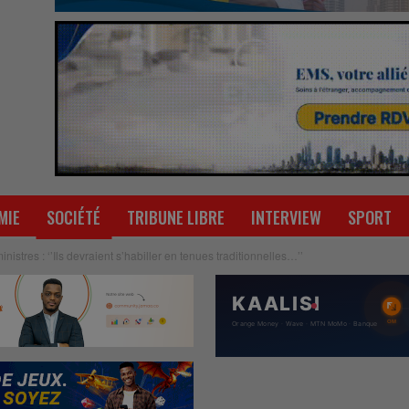
MIE
SOCIÉTÉ
TRIBUNE LIBRE
INTERVIEW
SPORT
ministres : ‘’Ils devraient s’habiller en tenues traditionnelles…’’