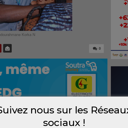
dourahmane Korka N
0
Suivez nous sur les Réseau
sociaux !
de la
3e édition du défilé de mode ‘’Guèssè’’
 groupement des stylistes, modélistes et