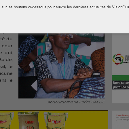
le gouvernement à plus d’implication pour
 sur les boutons ci-dessous pour suivre les dernières actualités de VisionGui
éen
.
ux et
rgé à
nté du
s pour
e qui,
alde,
al, le
ucune
ans le
Abdourahmane Korka BALDE