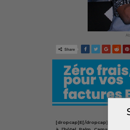
Ab
Share
[dropcap]E[/dropcap]n marge 
à l’hôtel Palm Camayenne, le