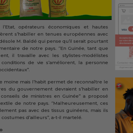
 l’Etat, opérateurs économiques et hautes
fèrent s’habiller en tenues européennes avec
e désole M. Baldé qui pense qu’il serait pourtant
timentaire de notre pays. ‘’En Guinée, tant que
t, il travaille avec les stylistes-modélistes
conditions de vie s’améliorent, la personne
ccidentaux’’.
as le moine mais l’habit permet de reconnaître le
res du gouvernement devraient s’habiller en
s conseils de ministres en Guinée’’ a proposé
textile de notre pays. ‘’Malheureusement, ces
ulement pas avec des tissus guinéens, mais ils
costumes d’ailleurs’’, a-t-il martelé.
fo