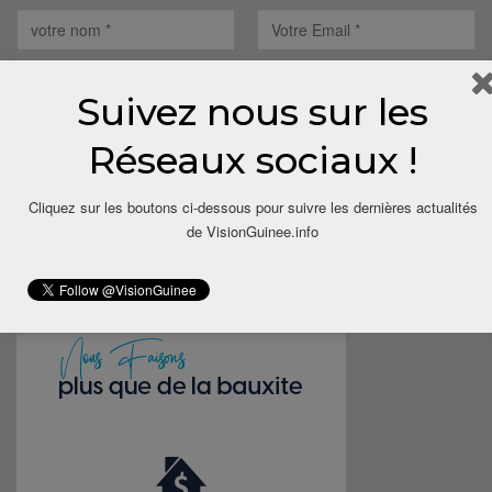
Suivez nous sur les
Réseaux sociaux !
Save my name, email, and website in this browser for the next
time I comment.
Cliquez sur les boutons ci-dessous pour suivre les dernières actualités
de VisionGuinee.info