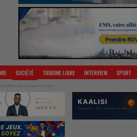
MIE
SOCIÉTÉ
TRIBUNE LIBRE
INTERVIEW
SPORT
s fondent littéralement au soleil