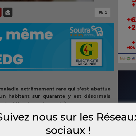
1
maladie extrêmement rare qui s’est abattue
n. Un habitant sur quarante y est désormais
ndre littéralement au soleil.
Suivez nous sur les Réseau
sociaux !