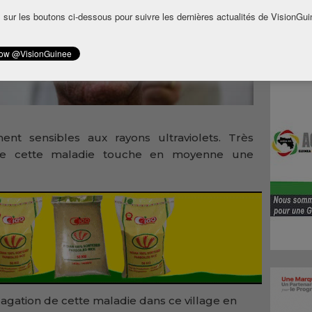
 sur les boutons ci-dessous pour suivre les dernières actualités de VisionGui
nt sensibles aux rayons ultraviolets. Très
que cette maladie touche en moyenne une
pagation de cette maladie dans ce village en