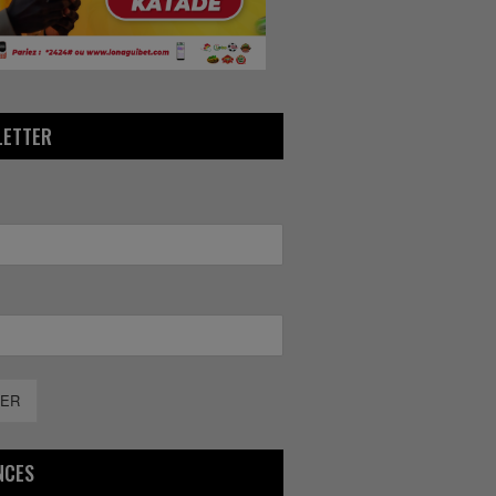
LETTER
ER
NCES