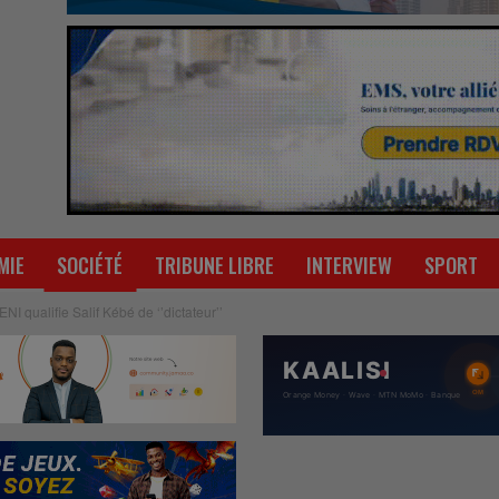
MIE
SOCIÉTÉ
TRIBUNE LIBRE
INTERVIEW
SPORT
I qualifie Salif Kébé de ‘’dictateur’’