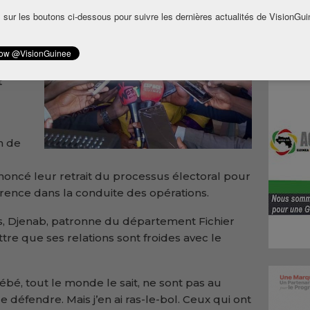
agit
 sur les boutons ci-dessous pour suivre les dernières actualités de VisionGui
son
ration
t
n de
nnoncé leur retrait du processus électoral pour
ence dans la conduite des opérations.
s, Djenab, patronne du département Fichier
tre que ses relations sont froides avec le
Kébé, tout le monde le sait, ne sont pas au
le défendre. Mais j’en ai ras-le-bol. Ceux qui ont