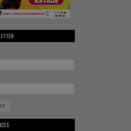
LETTER
ER
NCES