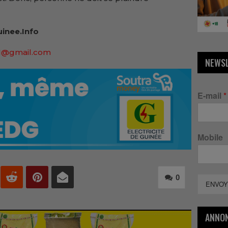
inee.Info
91@gmail.com
NEWS
E-mail
*
Mobile
0
ENVOY
ANNO