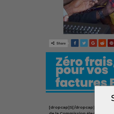
Share
[dropcap]S[/dropcap]i le prési
de la Commission électorale