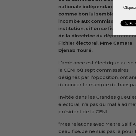
nationale indépendante (CENI) 
Cliquez
comme bon lui semble, la faute
incombe aux commissaires de 
institution, si l’on se fie à décla
de la
directrice du départemen
Fichier électoral, Mme Camara
Djenab Touré.
L’ambiance est électrique au sei
la CENI où sept commissaires,
désignés par l’opposition, ont a
dénoncer le manque de transpar
Invitée dans les Grandes gueule
électoral, n’a pas du mal à admet
président de la CENI.
‘’Mes relations avec Maitre Salif 
beau fixe. Je ne suis pas là pour 