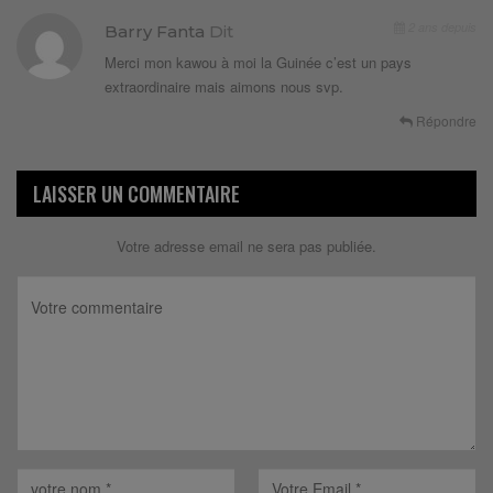
2 ans depuis
Barry Fanta
Dit
Merci mon kawou à moi la Guinée c’est un pays
extraordinaire mais aimons nous svp.
Répondre
LAISSER UN COMMENTAIRE
Votre adresse email ne sera pas publiée.