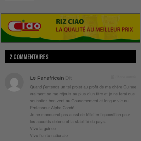
2 COMMENTAIRES
10 ans depuis
Le Panafricain
Dit
Quand j’entends un tel projet au profit de ma chère Guinee
vraiment sa me réjouis au plus d’un titre et je ne ferai que
souhaitez bon vent au Gouvernement et longue vie au
Professeur Alpha Condé.
Je ne manquerai pas aussi de féliciter l’opposition pour
les accords obtenu et la stabilité du pays.
Vive la guinee
Vive l’unité nationale