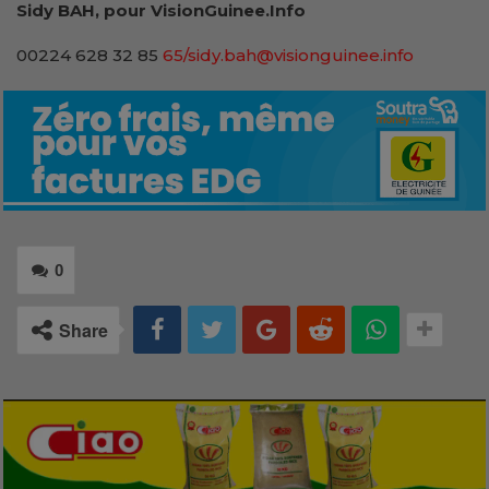
Sidy BAH, pour VisionGuinee.Info
00224 628 32 85
65/sidy.bah@visionguinee.info
0
Share