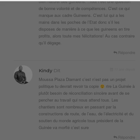
bien naturel des guineens. ..tout t’est une question
de bonne volonté et de compétences. C’est ce qui
manque aux cadre Guineens. C’est lui qui a les
mains dans les poches de l’Etat donc s’il les
disposes de manière à ce que les guineens en tire
profits, alors toute mes félicitations! Au cas contraire
qu’il dégage.
Répondre
11 ans depuis
Kindy
Dit
Moussa Plaza Diamant c’est n’est pas un projet
politique tu devrait revoir ta copie
rire La Guinée à
plutôt besoin de réconciliation sincère avant de se
pencher au travail qui nous attend tous. Les
chantiers sont nombreux en passant par la
constructions de route, de l’eau, de l’électricité et du
soutien du monde agricole tous président de la
Guinée va morflé c’est sure
Répondre