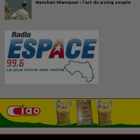
Nanshan Mianquan : l’art du poing souple